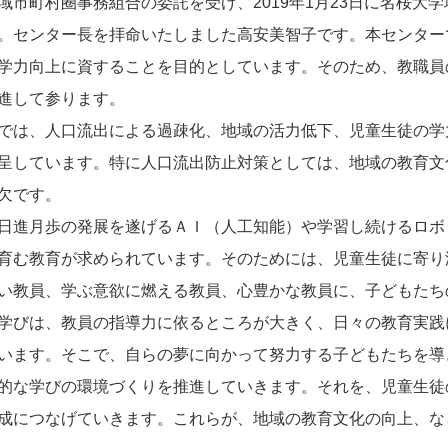
市町村圈事務組合の委託を受け、2019年1月23日に名桜大
。センター長を拝命いたしました高安美智子です。本センター
学力向上に資することを目的としています。そのため、教職員
進して参ります。
は、人口流出による過疎化、地域の活力低下、児童生徒の学
呈しています。特に人口流出防止対策としては、地域の教育文
欠です。
進月歩の発展を遂げるＡＩ（人工知能）や学習し続けるロボ
育む教育が求められています。そのためには、児童生徒に寄り
い教員、学ぶ意欲に燃える教員、心豊かな教員に、子どもたち
学びは、教員の指導力に依るところが大きく、日々の教育実践
います。そこで、自らの夢に向かって努力する子どもたちを導
的な学びの環境づくりを推進していきます。それを、児童生徒
成につなげていきます。これらが、地域の教育文化の向上、な