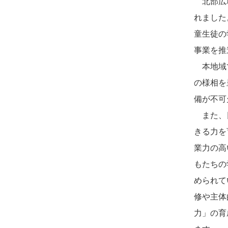
北部広域
れました
童生徒の
事業を推
本地域で
の様相を
備が不可
また、日
きる力を
業力の高
もたちの
められて
修や主体
力」の育