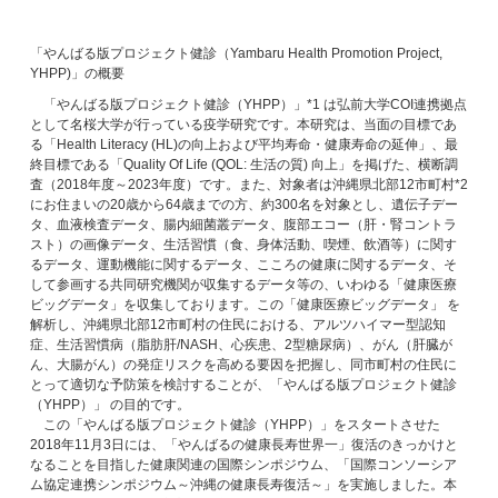
「やんばる版プロジェクト健診（Yambaru Health Promotion Project,
YHPP)」の概要
「やんばる版プロジェクト健診（YHPP）」*1 は弘前大学COI連携拠点
として名桜大学が行っている疫学研究です。本研究は、当面の目標であ
る「Health Literacy (HL)の向上および平均寿命・健康寿命の延伸」、最
終目標である「Quality Of Life (QOL: 生活の質) 向上」を掲げた、横断調
査（2018年度～2023年度）です。また、対象者は沖縄県北部12市町村*2
にお住まいの20歳から64歳までの方、約300名を対象とし、遺伝子デー
タ、血液検査データ、腸内細菌叢データ、腹部エコー（肝・腎コントラ
スト）の画像データ、生活習慣（食、身体活動、喫煙、飲酒等）に関す
るデータ、運動機能に関するデータ、こころの健康に関するデータ、そ
して参画する共同研究機関が収集するデータ等の、いわゆる「健康医療
ビッグデータ」を収集しております。この「健康医療ビッグデータ」 を
解析し、沖縄県北部12市町村の住民における、アルツハイマー型認知
症、生活習慣病（脂肪肝/NASH、心疾患、2型糖尿病）、がん（肝臓が
ん、大腸がん）の発症リスクを高める要因を把握し、同市町村の住民に
とって適切な予防策を検討することが、「やんばる版プロジェクト健診
（YHPP）」 の目的です。
この「やんばる版プロジェクト健診（YHPP）」をスタートさせた
2018年11月3日には、「やんばるの健康長寿世界一」復活のきっかけと
なることを目指した健康関連の国際シンポジウム、「国際コンソーシア
ム協定連携シンポジウム～沖縄の健康長寿復活～」を実施しました。本