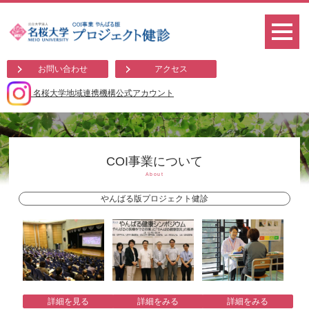
お問い合わせ
アクセス
名桜大学地域連携機構公式アカウント
COI事業について
About
やんばる版プロジェクト健診
詳細をみる
詳細を見る
詳細をみる