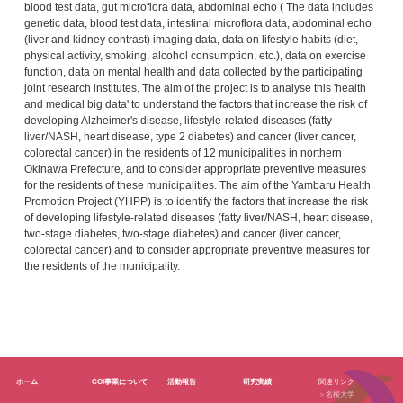
blood test data, gut microflora data, abdominal echo ( The data includes
genetic data, blood test data, intestinal microflora data, abdominal echo
(liver and kidney contrast) imaging data, data on lifestyle habits (diet,
physical activity, smoking, alcohol consumption, etc.), data on exercise
function, data on mental health and data collected by the participating
joint research institutes. The aim of the project is to analyse this 'health
and medical big data' to understand the factors that increase the risk of
developing Alzheimer's disease, lifestyle-related diseases (fatty
liver/NASH, heart disease, type 2 diabetes) and cancer (liver cancer,
colorectal cancer) in the residents of 12 municipalities in northern
Okinawa Prefecture, and to consider appropriate preventive measures
for the residents of these municipalities. The aim of the Yambaru Health
Promotion Project (YHPP) is to identify the factors that increase the risk
of developing lifestyle-related diseases (fatty liver/NASH, heart disease,
two-stage diabetes, two-stage diabetes) and cancer (liver cancer,
colorectal cancer) and to consider appropriate preventive measures for
the residents of the municipality.
ホーム
COI事業について
活動報告
研究実績
関連リンク
＞名桜大学