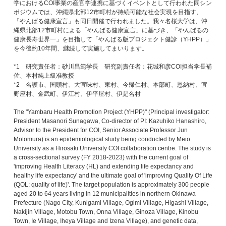
学におけるCOI事業の産官学連携に基づくイベントとして行われた同シン
ポジウムでは、沖縄県北部12市町村が持続可能な社会実現を目指す、
「やんばる健康宣言」も同日開催で行われました。我々名桜大学は、沖
縄県北部12市町村による「やんばる健康宣言」に基づき、「やんばるの
健康長寿世界一」を目指して「やんばる版プロジェクト健診（YHPP）」
を今後約10年間、継続して実施してまいります。
*1 研究責任者：砂川昌範学長 研究副責任者：花城和彦COI担当学長補
佐、本村純上級准教授
*2 名護市、国頭村、大宜味村、東村、今帰仁村、本部町、恩納村、宜
野座村、金武町、伊江村、伊平屋村、伊是名村
The "Yambaru Health Promotion Project (YHPP)" (Principal investigator:
President Masanori Sunagawa, Co-director of PI: Kazuhiko Hanashiro,
Advisor to the President for COI, Senior Associate Professor Jun
Motomura) is an epidemiological study being conducted by Meio
University as a Hirosaki University COI collaboration centre. The study is
a cross-sectional survey (FY 2018-2023) with the current goal of
'improving Health Literacy (HL) and extending life expectancy and
healthy life expectancy' and the ultimate goal of 'improving Quality Of Life
(QOL: quality of life)'. The target population is approximately 300 people
aged 20 to 64 years living in 12 municipalities in northern Okinawa
Prefecture (Nago City, Kunigami Village, Ogimi Village, Higashi Village,
Nakijin Village, Motobu Town, Onna Village, Ginoza Village, Kinobu
Town, Ie Village, Iheya Village and Izena Village), and genetic data,